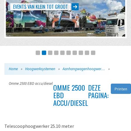
EVENTS VAN KLEIN TOT GROOT
Home
»
Hoogwerksystemen
»
Aanhangwagenhoogwerkers
»
Omme 2500 EBD accu/diesel
OMME 2500
DEZE
Printen
EBD
PAGINA:
ACCU/DIESEL
Telescoophoogwerker 25.10 meter