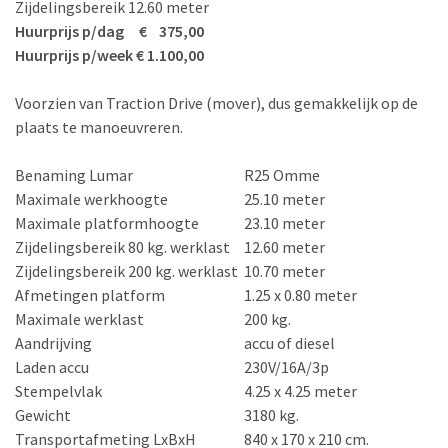
Zijdelingsbereik 12.60 meter
Huurprijs p/dag € 375,00
Huurprijs p/week € 1.100,00
Voorzien van Traction Drive (mover), dus gemakkelijk op de
plaats te manoeuvreren.
Benaming Lumar
R25 Omme
Maximale werkhoogte
25.10 meter
Maximale platformhoogte
23.10 meter
Zijdelingsbereik 80 kg. werklast
12.60 meter
Zijdelingsbereik 200 kg. werklast
10.70 meter
Afmetingen platform
1.25 x 0.80 meter
Maximale werklast
200 kg.
Aandrijving
accu of diesel
Laden accu
230V/16A/3p
Stempelvlak
4.25 x 4.25 meter
Gewicht
3180 kg.
Transportafmeting LxBxH
840 x 170 x 210 cm.