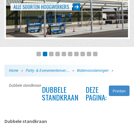
EVENTS VAN KLEIN TOT GROOT
Home
»
Party- & Evenementenverhuur
»
Watervoorzieningen
»
Dubbele standkraan
DUBBELE
DEZE
Printen
STANDKRAAN
PAGINA:
Dubbele standkraan