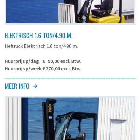
ELEKTRISCH 1.6 TON/4.90 M.
Heftruck Elektrisch 1.6 ton/4.90 m.
Huurprijs p/dag € 90,00 excl. Btw.
Huurprijs p/week € 270,00 excl. Btw.
MEER INFO
Yale ERP16VF MWB o.g.
Aandrijving
accu
Aansluiting lader
400V/5p 16A of 32A *
Maximaal hefvermogen
max. 1600 kg.
Maximale hefhoogte
4.90 meter
Vorklengte
1.20 meter