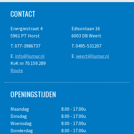
veertig draaiuren. Prijswijzigingen voorbehouden. Gebruik op
eigen risico. Het is de verplichting van de
CONTACT
huurder/gebruiker de vereiste P.B.M. te dragen. Overige
voorwaarden op aanvraag.
Energiestraat 4
Edisonlaan 16
5961 PT Horst
6003 DB Weert
T. 077-3986737
T. 0495-531207
E.
info@lumar.nl
E.
weert@lumar.nl
KvK nr 70.159.289
Route
OPENINGSTIJDEN
Maandag
8.00 - 17.00u
Dinsdag
8.00 - 17.00u
Woensdag
8.00 - 17.00u
Donderdag
8.00 - 17.00u