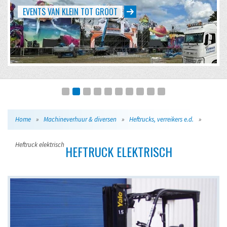
EVENTS VAN KLEIN TOT GROOT
Home
»
Machineverhuur & diversen
»
Heftrucks, verreikers e.d.
»
Heftruck elektrisch
HEFTRUCK ELEKTRISCH