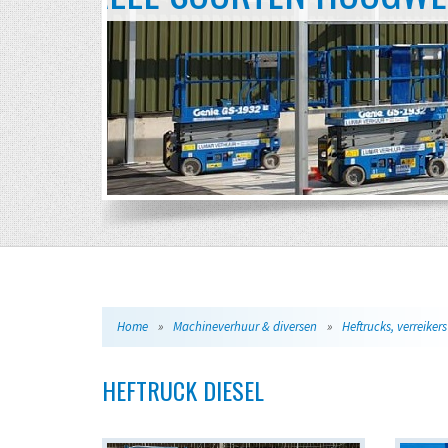
Home
»
Machineverhuur & diversen
»
Heftrucks, verreikers
HEFTRUCK DIESEL