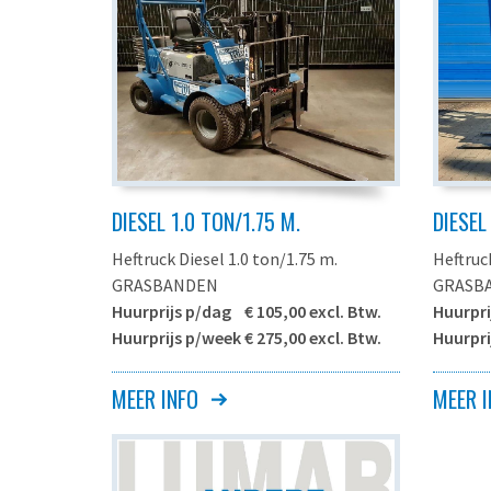
DIESEL 1.0 TON/1.75 M.
DIESEL
Heftruck Diesel 1.0 ton/1.75 m.
Heftruck
GRASBANDEN
GRASB
Huurprijs p/dag € 105,00 excl. Btw.
Huurpri
Huurprijs p/week € 275,00 excl. Btw.
Huurpri
Let op, deze machine is geen
Let op,
MEER INFO
MEER I
ruwterrein heftruck maar alleen
ruwterr
geschikt voor gebruik op gras of
geschik
verharde ondergrond (bijvoorbeeld in
verhard