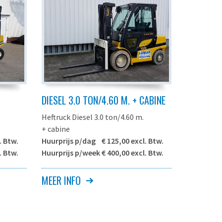
DIESEL 3.0 TON/4.60 M. + CABINE
Heftruck Diesel 3.0 ton/4.60 m.
+ cabine
. Btw.
Huurprijs p/dag € 125,00 excl. Btw.
. Btw.
Huurprijs p/week € 400,00 excl. Btw.
MEER INFO
YALE GDP30VX o.g.
Aandrijving
Diesel (B7)