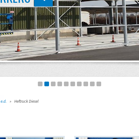
 e.d.
»
Heftruck Diesel