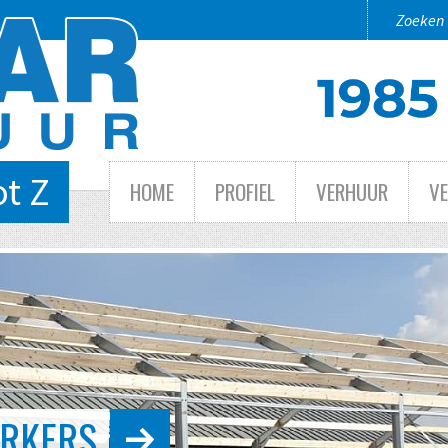
ot Z
HOME
PROFIEL
VERHUUR
V
 TOT GROOT