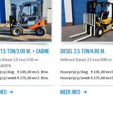
 1.5 TON/3.00 M. + CABINE
DIESEL 2.5 TON/4.80 M.
 Diesel 1.5 ton/3.00 m.
Heftruck Diesel 2.5 ton/4.80 m.
ANDEN
js p/dag € 105,00 excl. Btw.
Huurprijs p/dag € 105,00 excl
js p/week € 275,00 excl. Btw.
Huurprijs p/week € 275,00 excl
 deze machine is geen
NFO
MEER INFO
ein heftruck maar alleen
TCM FD25T3 o.g.
t voor gebruik op gras of
TCM FD25T7 o.g.
e ondergrond (bijvoorbeeld in
YALE GDP25VX o.g.