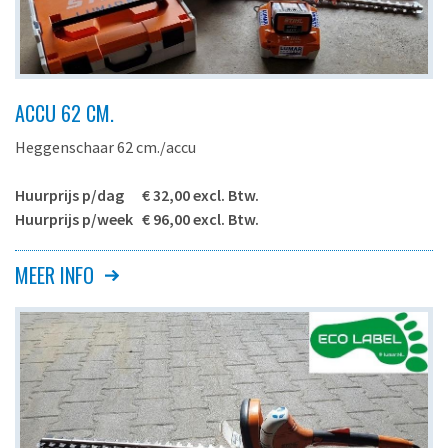
ACCU 62 CM.
Heggenschaar 62 cm./accu
Huurprijs p/dag € 32,00 excl. Btw.
Huurprijs p/week € 96,00 excl. Btw.
Krachtige elektrische heggenschaar voor het snoeien van
MEER INFO
hagen e.d.
Deze accu heggenschaar blinkt uit door meer vermogen en
efficiëntie samen met een laag gewicht en een constant
aantal slagen, zelfs bij het terugsnoeien. 33 mm.
tandafstand, aan beide zijden geslepen messen voor precieze
sneden, opgeschroefde snij- en zwaardbeschermer voor een
verhoogde veiligheid.