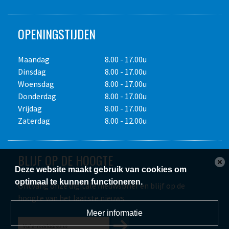
voorwaarden op aanvraag.
OPENINGSTIJDEN
Maandag
8.00 - 17.00u
Dinsdag
8.00 - 17.00u
Woensdag
8.00 - 17.00u
Donderdag
8.00 - 17.00u
Vrijdag
8.00 - 17.00u
Zaterdag
8.00 - 12.00u
Alle bedragen zijn in euro's en exclusief transport, e.v.t.
brandstofverbruik, diamantslijtage of slijpkosten,
BLIJF OP DE HOOGTE
accessoires, toeslag voor schade afkoopregeling en 21% Btw.
Deze website maakt gebruik van cookies om
Dagprijs maximaal acht draaiuren, weekprijs maximaal
optimaal te kunnen functioneren.
Ontvang onze digitale nieuwsbrief en blijf op de
veertig draaiuren. Prijswijzigingen voorbehouden. Gebruik op
hoogte van het laatste nieuws.
eigen risico. Het is de verplichting van de
Meer informatie
huurder/gebruiker de vereiste P.B.M. te dragen. Overige
voorwaarden op aanvraag.