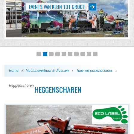
EVENTS VAN KLEIN TOT GROOT
Home
»
Machineverhuur & diversen
»
Tuin- en parkmachines
»
Heggenscharen
HEGGENSCHAREN