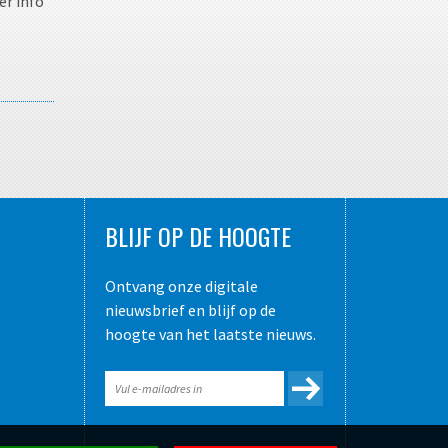
er info
BLIJF OP DE HOOGTE
Ontvang onze digitale
nieuwsbrief en blijf op de
hoogte van het laatste nieuws.