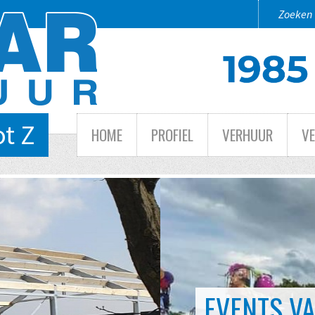
ot Z
HOME
PROFIEL
VERHUUR
V
 TOT GROOT