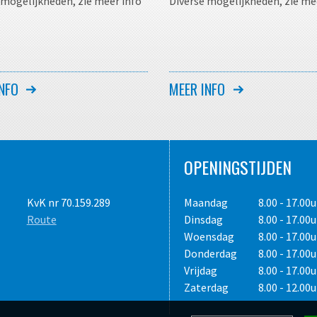
 mogelijkheden, zie meer info
Diverse mogelijkheden, zie me
NFO
MEER INFO
OPENINGSTIJDEN
KvK nr 70.159.289
Maandag
8.00 - 17.00u
Route
Dinsdag
8.00 - 17.00u
Woensdag
8.00 - 17.00u
Donderdag
8.00 - 17.00u
Vrijdag
8.00 - 17.00u
Zaterdag
8.00 - 12.00u