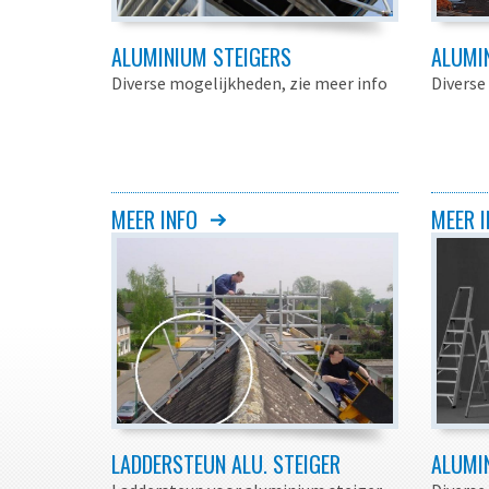
ALUMINIUM STEIGERS
ALUMI
Diverse mogelijkheden, zie meer info
Diverse
MEER INFO
MEER I
LADDERSTEUN ALU. STEIGER
ALUMI