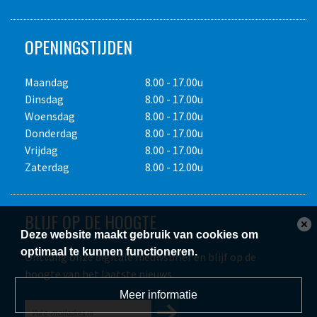
OPENINGSTIJDEN
Maandag
8.00 - 17.00u
Dinsdag
8.00 - 17.00u
Woensdag
8.00 - 17.00u
Donderdag
8.00 - 17.00u
Vrijdag
8.00 - 17.00u
Zaterdag
8.00 - 12.00u
BLIJF OP DE HOOGTE
Deze website maakt gebruik van cookies om
optimaal te kunnen functioneren.
Ontvang onze digitale nieuwsbrief en blijf op de
hoogte van het laatste nieuws.
Meer informatie