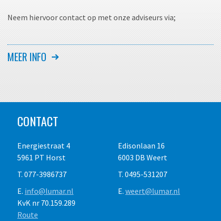
Gewicht
3180 kg.
Transportafmeting LxBxH
Neem hiervoor contact op met onze adviseurs via;
840 x 170 x 210 cm.
Horst, tel. 077-3986737 of
info@lumar.nl
MEER INFO
Alle bedragen zijn in euro's en exclusief transport, e.v.t.
Weert, tel. 0495-531207 of
weert@lumar.nl
brandstofverbruik, diamantslijtage of slijpkosten,
accessoires, toeslag voor schade afkoopregeling en 21% Btw.
Dagprijs maximaal acht draaiuren, weekprijs maximaal
veertig draaiuren. Prijswijzigingen voorbehouden. Gebruik op
CONTACT
eigen risico. Het is de verplichting van de
huurder/gebruiker de vereiste P.B.M. te dragen. Overige
Energiestraat 4
Edisonlaan 16
voorwaarden op aanvraag.
5961 PT Horst
6003 DB Weert
T. 077-3986737
T. 0495-531207
E.
info@lumar.nl
E.
weert@lumar.nl
KvK nr 70.159.289
Route