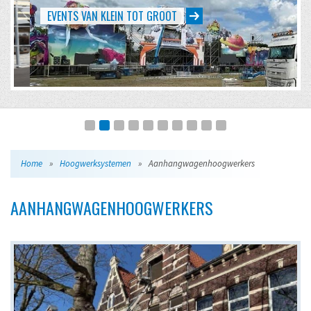
EVENTS VAN KLEIN TOT GROOT
Home
»
Hoogwerksystemen
»
Aanhangwagenhoogwerkers
AANHANGWAGENHOOGWERKERS