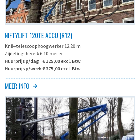
NIFTYLIFT 120TE ACCU (R12)
Knik-telescoophoogwerker 12.20 m.
Zijdelingsbereik 6.10 meter
Huurprijs p/dag € 125,00 excl. Btw.
Huurprijs p/week € 375,00 excl. Btw.
R12
MEER INFO
Benaming Lumar
R12
Maximale werkhoogte
12.20 meter
Maximale platformhoogte
10.20 meter
Zijdelingsbereik
6.10 meter
Afmetingen platform
1.10 x 0.65 meter
Maximale werklast
200 kg.
Aandrijving
accu