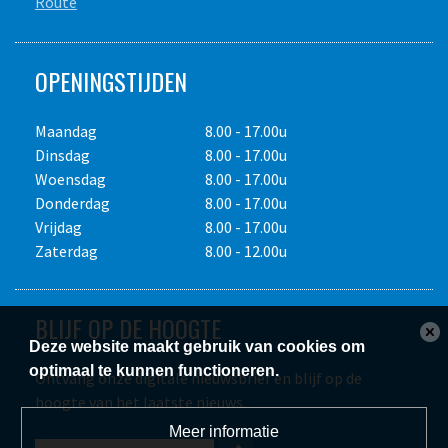
Route
OPENINGSTIJDEN
Maandag
8.00 - 17.00u
Dinsdag
8.00 - 17.00u
Woensdag
8.00 - 17.00u
Donderdag
8.00 - 17.00u
Vrijdag
8.00 - 17.00u
Zaterdag
8.00 - 12.00u
BLIJF OP DE HOOGTE
Deze website maakt gebruik van cookies om
optimaal te kunnen functioneren.
Ontvang onze digitale nieuwsbrief en blijf op de
hoogte van het laatste nieuws.
Meer informatie