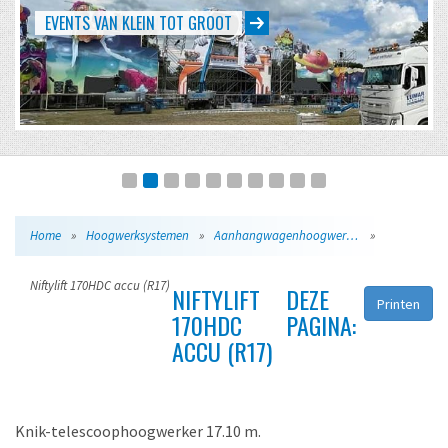
EVENTS VAN KLEIN TOT GROOT
Home
»
Hoogwerksystemen
»
Aanhangwagenhoogwerkers
»
Niftylift 170HDC accu (R17)
NIFTYLIFT
DEZE
Printen
170HDC
PAGINA:
ACCU (R17)
Knik-telescoophoogwerker 17.10 m.