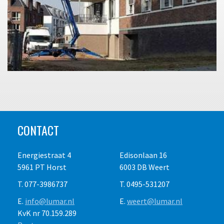
CONTACT
Energiestraat 4
Edisonlaan 16
5961 PT Horst
6003 DB Weert
T. 077-3986737
T. 0495-531207
E.
info@lumar.nl
E.
weert@lumar.nl
KvK nr 70.159.289